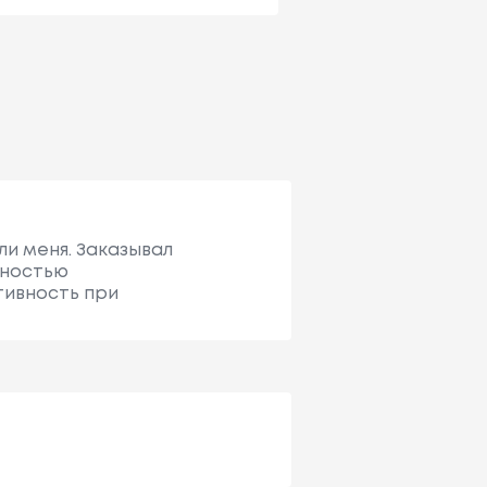
ли меня. Заказывал
лностью
тивность при