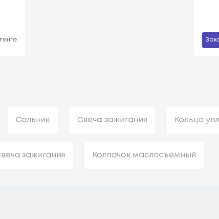
 тенге
Зак
Сальник
Свеча зажигания
Кольцо уп
веча зажигания
Колпачок маслосъемный