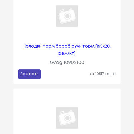
Колодки торм.бараб.ручн.торм.[165x20,
рем/кт]
swag 10902100
Заказать
от 10517 тенге