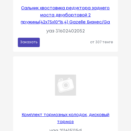
Сальник хвостовика редуктора заднего
моста двухбортовой 2
пружины(42x75x10*16,4) Gazelle Бизнес/Ga
уаз 31602402052
Заказать
от 307 тенге
Комплект тормозных колодок, дисковый
тормоз
vag 211615115d