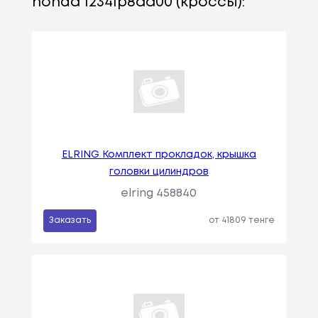
honda 12341p8aa00 (кроссы):
ELRING Комплект прокладок, крышка
головки цилиндров
elring 458840
Заказать
от 41809 тенге