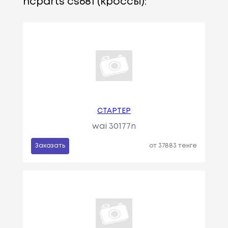
hcparts cs681 (кроссы):
СТАРТЕР
wai 30177n
Заказать
от 37883 тенге