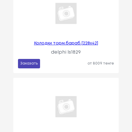
Колодки торм.бараб.[228x42]
delphi ls1829
Заказать
от 8009 тенге