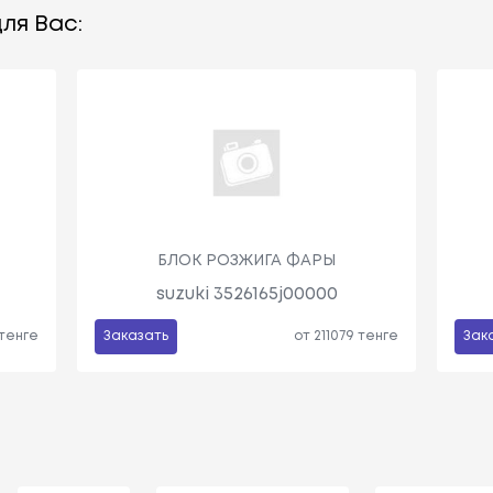
ля Вас:
БЛОК РОЗЖИГА ФАРЫ
suzuki 3526165j00000
 тенге
Заказать
от 211079 тенге
Зак