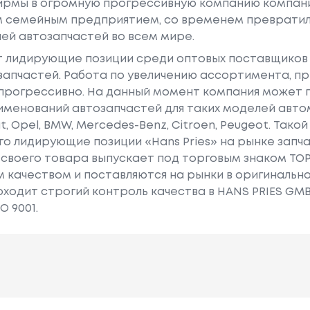
рмы в огромную прогрессивную компанию компания 
м семейным предприятием, со временем превратила
ей автозапчастей во всем мире.
т лидирующие позиции среди оптовых поставщиков 
запчастей. Работа по увеличению ассортимента, пр
 прогрессивно. На данный момент компания может
именований автозапчастей для таких моделей автом
at, Opel, BMW, Mercedes-Benz, Citroen, Peugeot. Тако
го лидирующие позиции «Hans Pries» на рынке запча
ь своего товара выпускает под торговым знаком TO
 качеством и поставляются на рынки в оригинальной
ходит строгий контроль качества в HANS PRIES GMB
O 9001.