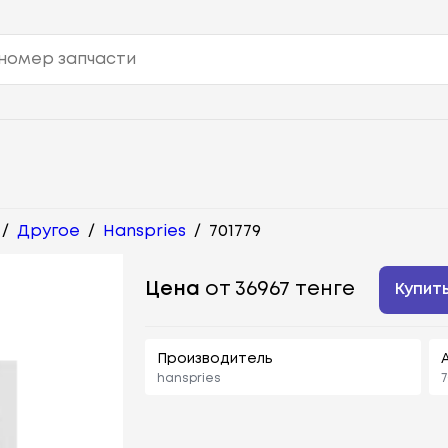
/
Другое
/
Hanspries
/
701779
Цена
от 36967 тенге
Купит
Производитель
hanspries
7