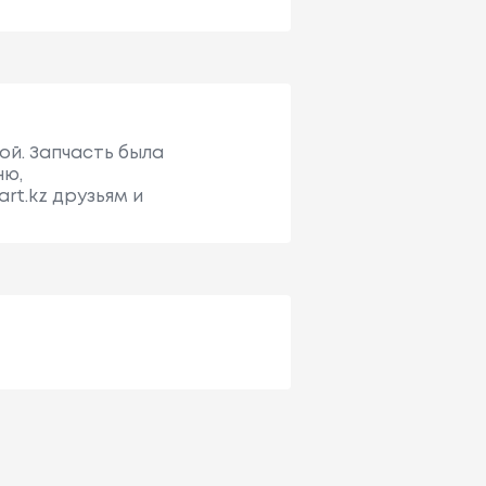
ой. Запчасть была
ню,
rt.kz друзьям и