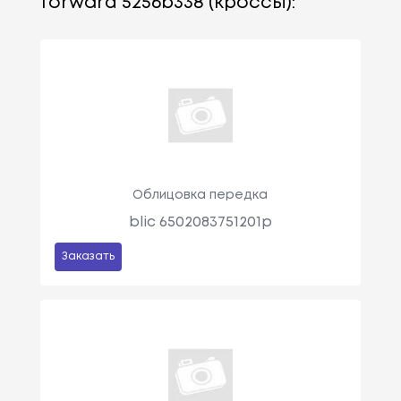
forward 5256b338 (кроссы):
Облицовка передка
blic 6502083751201p
Заказать