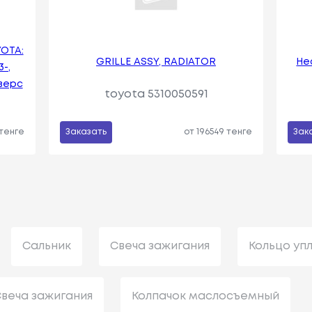
YOTA:
GRILLE ASSY, RADIATOR
Не
-,
иверс
toyota 5310050591
 тенге
Заказать
от 196549 тенге
Зак
Сальник
Свеча зажигания
Кольцо уп
веча зажигания
Колпачок маслосъемный