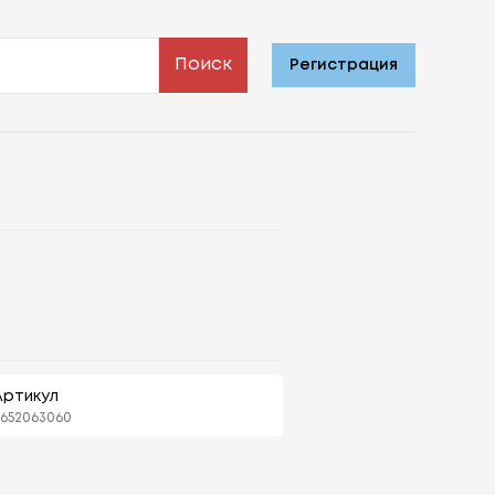
Поиск
Регистрация
Артикул
652063060