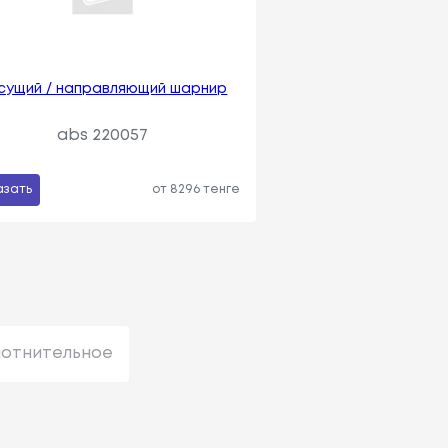
сущий / направляющий шарнир
abs 220057
азать
от 8296 тенге
лотнительное