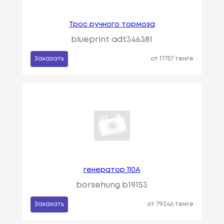
Трос ручного тормоза
blueprint adt346381
Заказать
от 17757 тенге
генератор 110A
borsehung b19153
Заказать
от 79246 тенге