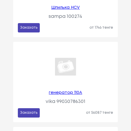
Шпилька HCV
sampa 100274
Заказать
от 1746 тенге
генератор 110A
vika 99030786301
Заказать
от 56087 тенге