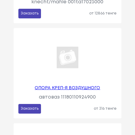
knecht/mahle 001ta17023000
Заказать
от 12866 тенге
OПOPA KPEП-Я BOЗДУШHOГO
автоваз 11180110924900
Заказать
от 316 тенге