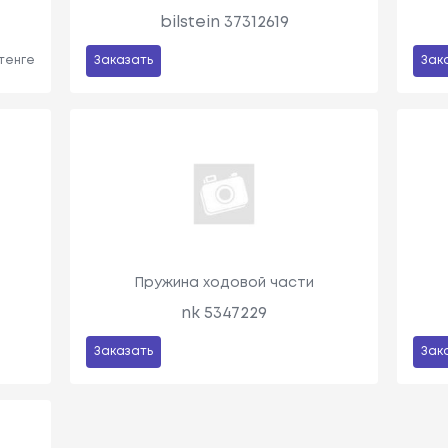
bilstein 37312619
 тенге
Заказать
Зак
Пружина ходовой части
nk 5347229
Заказать
Зак