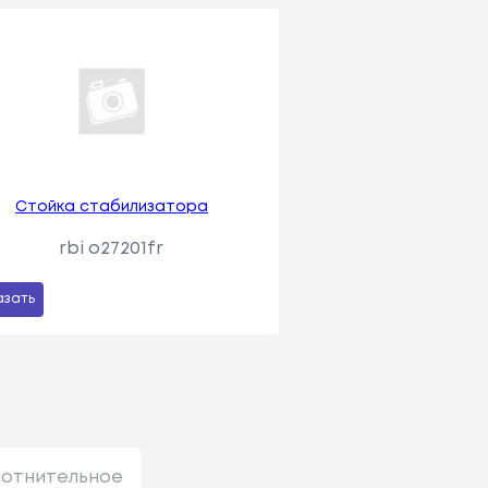
Стойка стабилизатора
rbi o27201fr
азать
лотнительное