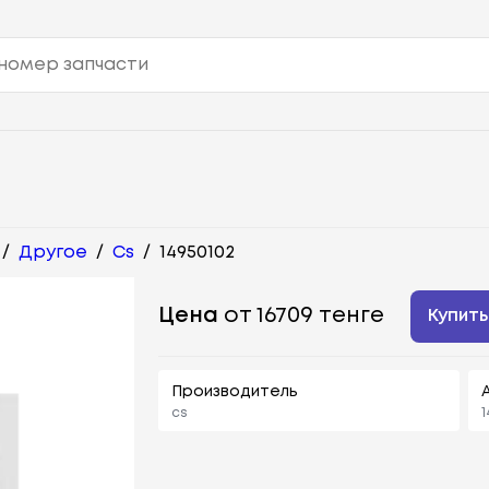
/
Другое
/
Cs
/
14950102
Цена
от 16709 тенге
Купить
Производитель
cs
1