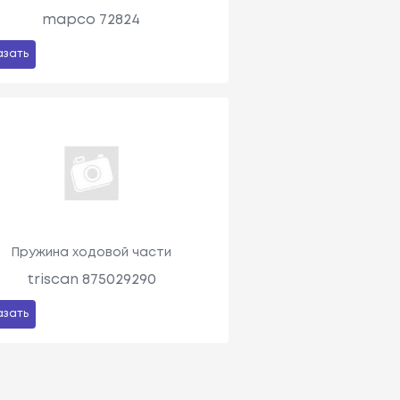
mapco 72824
азать
Пружина ходовой части
triscan 875029290
азать