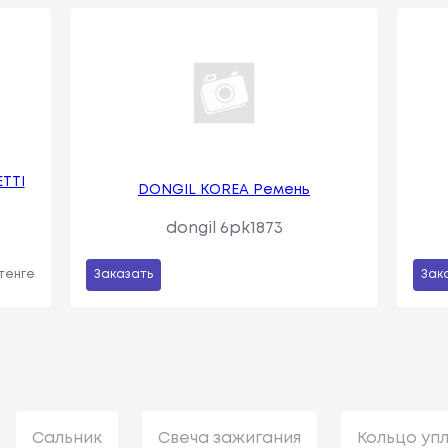
TTI
DONGIL KOREA Ремень
dongil 6pk1873
 тенге
Заказать
Зак
Сальник
Свеча зажигания
Кольцо уп