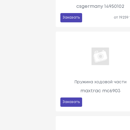
csgermany 14950102
Заказать
от 19259
Пружина ходовой части
maxtrac mc6903
Заказать