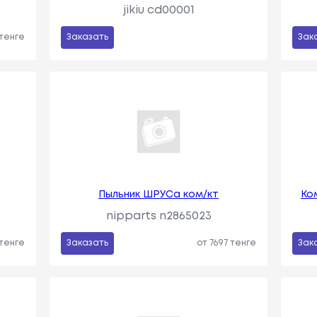
jikiu cd00001
 тенге
Заказать
Зак
Пыльник ШРУСа ком/кт
Ко
nipparts n2865023
 тенге
Заказать
от 7697 тенге
Зак