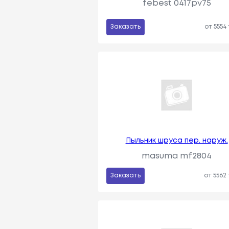
febest 0417pv75
Заказать
от 5554
Пыльник шруса пер. наруж.
masuma mf2804
Заказать
от 5562