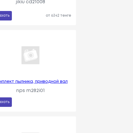
jikiu cd21008
азать
от 6342 тенге
мплект пылника, приводной вал
nps m282i01
азать