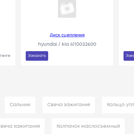
Диск сцепления
hyundai / kia 4110022600
 тенге
Заказать
Зак
Сальник
Свеча зажигания
Кольцо уп
веча зажигания
Колпачок маслосъемный