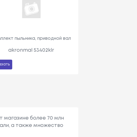
плект пыльника, приводной вал
akronmal 53402klr
азать
т магазине более 70 млн
али, а также множество