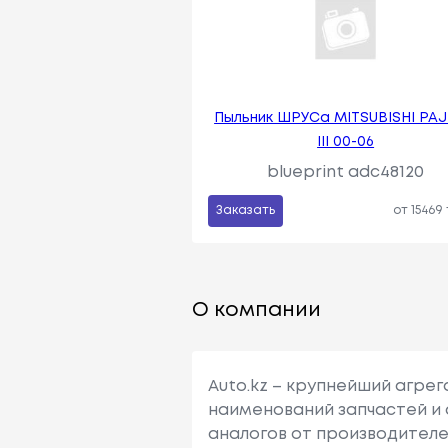
Пыльник ШРУСа MITSUBISHI PA
III 00-06
blueprint adc48120
Заказать
от 15469
О компании
Auto.kz – крупнейший агре
наименований запчастей и 
аналогов от производителе