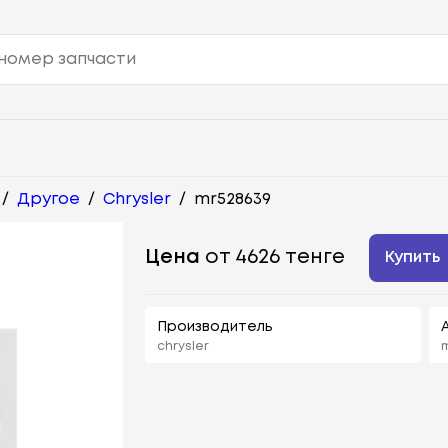
/
Другое
/
Chrysler
/
mr528639
Цена
от 4626 тенге
Купить
Производитель
chrysler
m