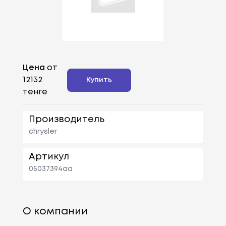
Цена
от
12132
Купить
тенге
Производитель
chrysler
Артикул
05037394aa
О компании