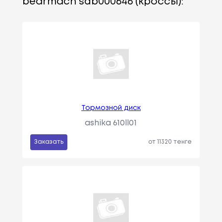
bearmach sdb000646 (кроссы):
Тормозной диск
ashika 610ll01
Заказать
от 11320 тенге