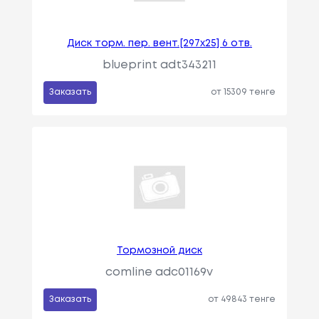
Диск торм. пер. вент.[297x25] 6 отв.
blueprint adt343211
Заказать
от 15309 тенге
Тормозной диск
comline adc01169v
Заказать
от 49843 тенге