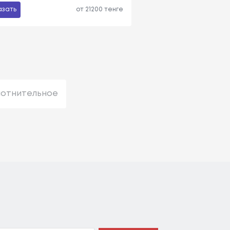
азать
от 21200 тенге
лотнительное