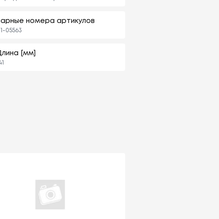
парные номера артикулов
1-05563
Длина [мм]
41