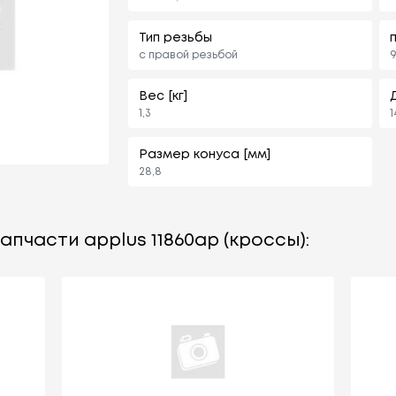
Тип резьбы
с правой резьбой
9
Вес [кг]
1,3
1
Размер конуса [мм]
28,8
апчасти applus 11860ap (кроссы):