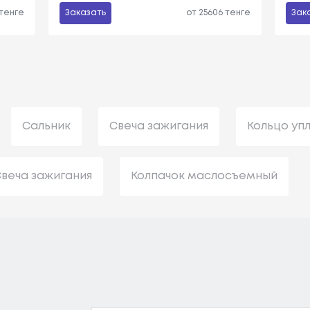
 тенге
Заказать
от 25606 тенге
Зак
Сальник
Свеча зажигания
Кольцо уп
веча зажигания
Колпачок маслосъемный