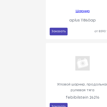
Шарнир
aplus 11860ap
Заказать
от 8590
Угловой шарнир, продольна
рулевая тяга
febibilstein 26216
Заказать