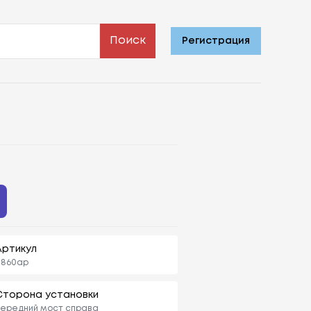
Поиск
Регистрация
Артикул
1860ap
Сторона установки
ередний мост справа