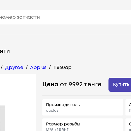
яги
/
Другое
/
Applus
/
11860ap
Цена
от 9992 тенге
Купить
Производитель
applus
1
Размер резьбы
M28 x 1,5 RHT
п