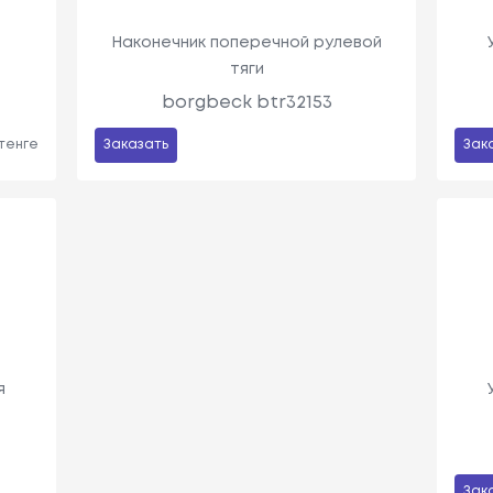
Наконечник поперечной рулевой
тяги
borgbeck btr32153
 тенге
Заказать
Зак
я
Зак