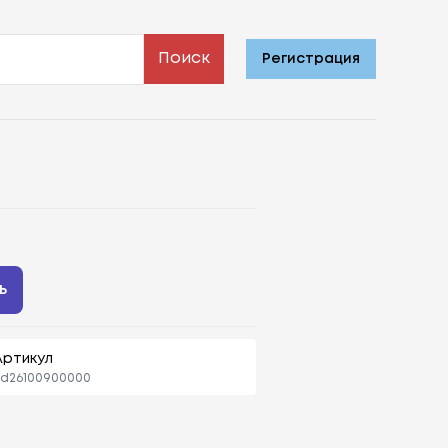
Поиск
Регистрация
ь
Артикул
sd26100900000