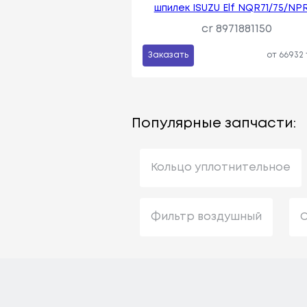
шпилек ISUZU Elf NQR71/75/NP
cr 8971881150
Заказать
от 66932
Популярные запчасти:
Кольцо уплотнительное
Фильтр воздушный
С