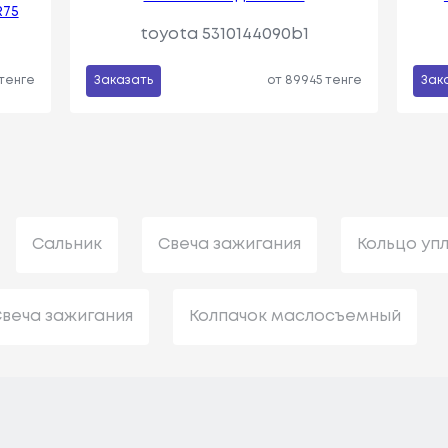
R75
toyota 5310144090b1
 тенге
Заказать
от 89945 тенге
Зак
Сальник
Свеча зажигания
Кольцо уп
веча зажигания
Колпачок маслосъемный