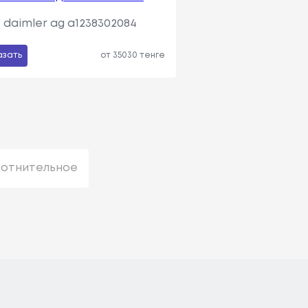
daimler ag a1238302084
азать
от 35030 тенге
лотнительное