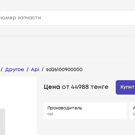
/
Другое
/
Api
/
sd26100900000
Цена
от 44988 тенге
Купит
Производитель
api