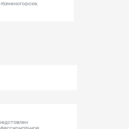
ь-Каменогорске,
представлен
офессиональное.