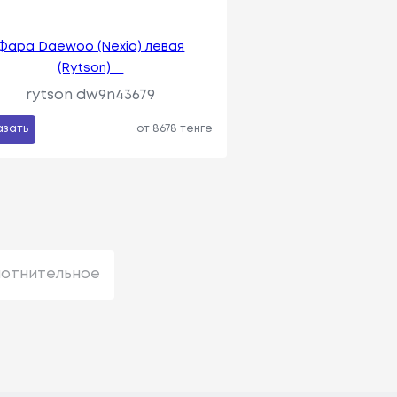
Фара Daewoo (Nexia) левая
(Rytson)__
rytson dw9n43679
азать
от 8678 тенге
лотнительное