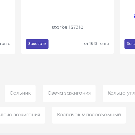
starke 157310
 тенге
Заказать
от 1845 тенге
Зак
Сальник
Свеча зажигания
Кольцо уп
веча зажигания
Колпачок маслосъемный