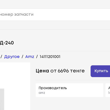
 Д-240
/
Другое
/
Amz
/
14111201001
Цена
от 6696 тенге
Купить
Производитель
amz
1