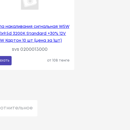
па накаливания сигнальная W5W
.1x9.5d 3200K Standard +30% 12V
W Картон 10 шт (цена за 1шт)
svs 0200013000
азать
от 108 тенге
лотнительное