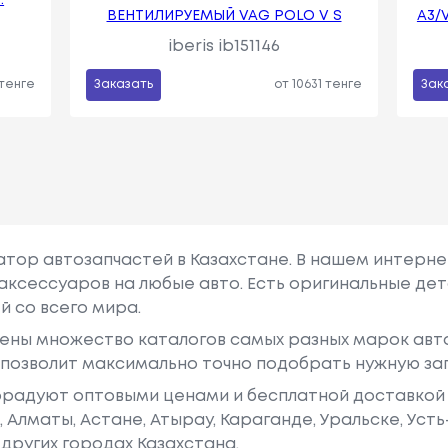
ВЕНТИЛИРУЕМЫЙ VAG POLO V S
A3/
iberis ib151146
 тенге
Заказать
от 10631 тенге
Зак
гатор автозапчастей в Казахстане. В нашем интерне
аксессуаров на любые авто. Есть оригинальные дет
й со всего мира.
ены множество каталогов самых разных марок авто
у позволит максимально точно подобрать нужную за
радуют оптовыми ценами и бесплатной доставкой 
е, Алматы, Астане, Атырау, Караганде, Уральске, Уст
других городах Казахстана.