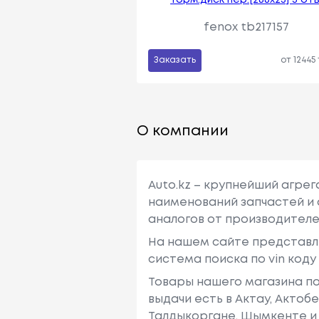
fenox tb217157
Заказать
от 12445
О компании
Auto.kz – крупнейший агре
наименований запчастей и 
аналогов от производителе
На нашем сайте представл
система поиска по vin код
Товары нашего магазина по
выдачи есть в Актау, Актоб
Талдыкоргане, Шымкенте и 