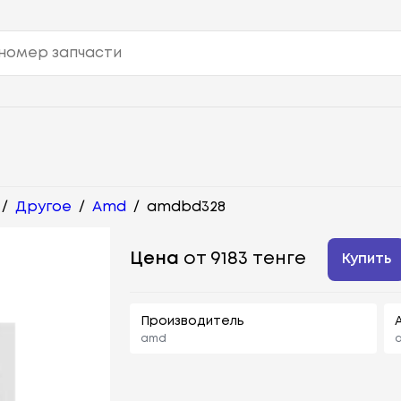
/
Другое
/
Amd
/
amdbd328
Цена
от 9183 тенге
Купить
Производитель
amd