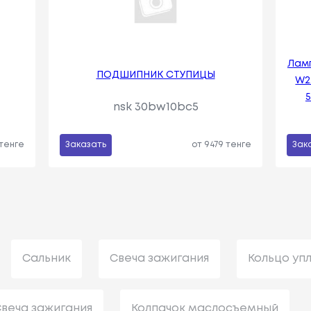
Лам
ПОДШИПНИК СТУПИЦЫ
W2
5
nsk 30bw10bc5
 тенге
Заказать
от 9479 тенге
Зак
Сальник
Свеча зажигания
Кольцо уп
веча зажигания
Колпачок маслосъемный