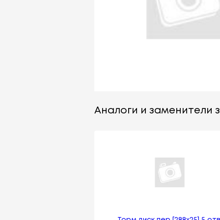
Аналоги и заменители 
Торм.диск пер.[288x25] 5 отв