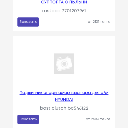
СУППОРТА С ПЫЛЬНИ
rosteco 7701207961
Заказать
от 2131 тенге
Подшипник опоры амортизатора для а/м
HYUNDAI
bast clutch bc546122
Заказать
от 2683 тенге