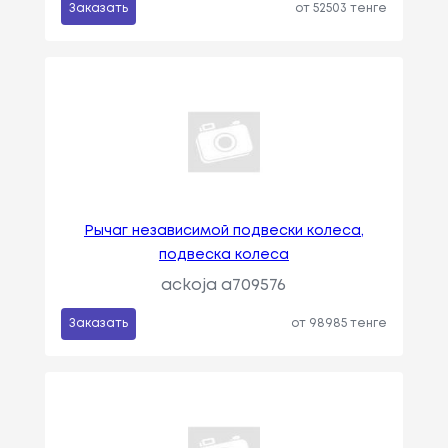
Заказать
от 52503 тенге
Рычаг независимой подвески колеса,
подвеска колеса
ackoja a709576
Заказать
от 98985 тенге