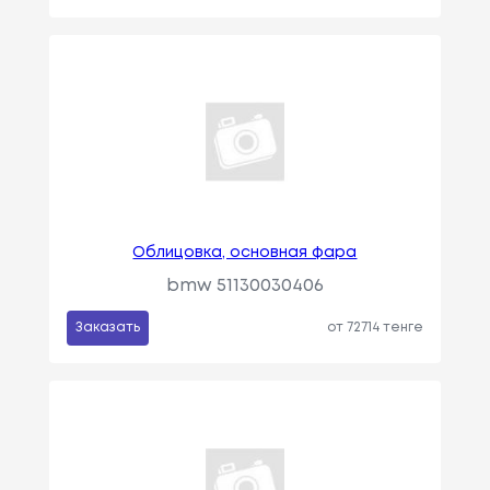
Облицовка, основная фара
bmw 51130030406
Заказать
от 72714 тенге