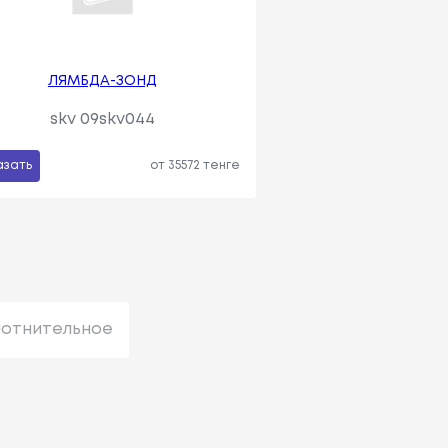
ЛЯМБДА-ЗОНД
skv 09skv044
азать
от 35572 тенге
лотнительное