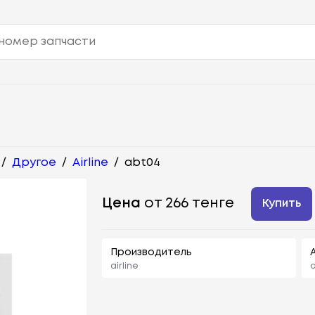
/
Другое
/
Airline
/
abt04
Цена
от 266 тенге
Купить
Производитель
airline
a