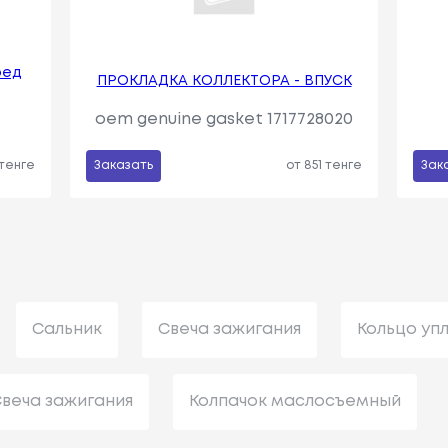
ред
ПРОКЛАДКА КОЛЛЕКТОРА - ВПУСК
oem genuine gasket 1717728020
 тенге
Заказать
от 851 тенге
Зак
Сальник
Свеча зажигания
Кольцо уп
веча зажигания
Колпачок маслосъемный