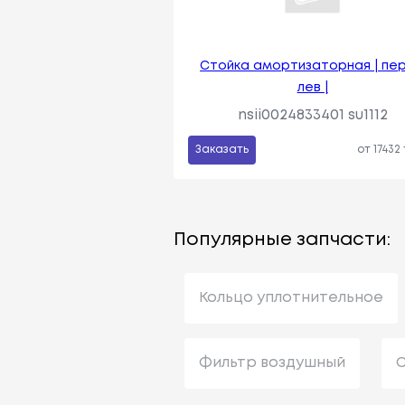
Стойка амортизаторная | пе
лев |
nsii0024833401 su1112
Заказать
от 17432
Популярные запчасти:
Кольцо уплотнительное
Фильтр воздушный
С