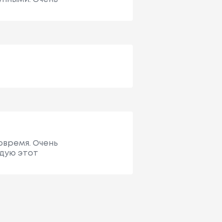
овремя. Очень
ндую этот