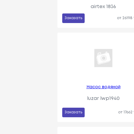
airtex 1836
Заказать
от 26198
Насос водяной
luzar lwp1940
Заказать
от 17662