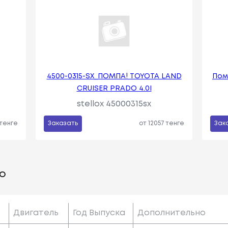
4500-0315-SX_ПОМПА! TOYOTA LAND
Пом
CRUISER PRADO 4.0I
stellox 45000315sx
 тенге
Заказать
от 12057 тенге
Зак
о
Двигатель
Год Выпуска
Дополнительно