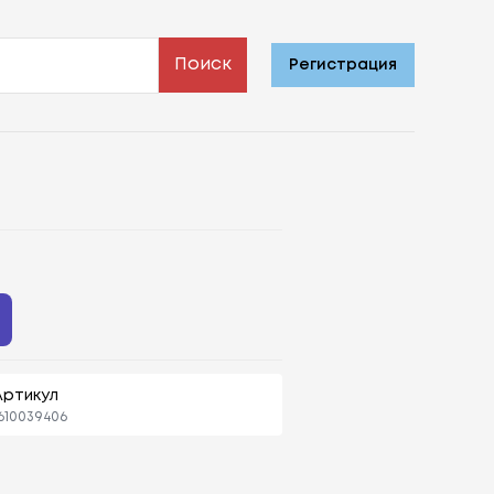
Поиск
Регистрация
Артикул
610039406