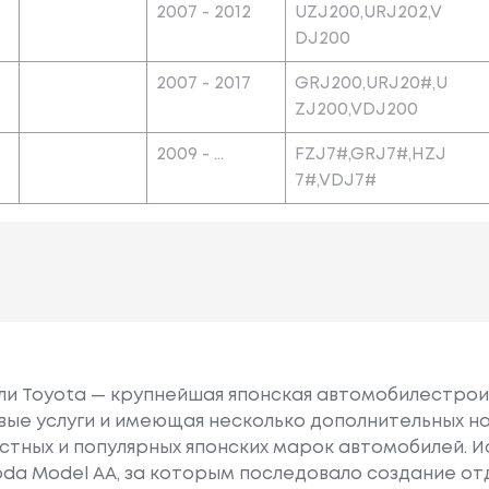
2007 - 2012
UZJ200,URJ202,V
DJ200
2007 - 2017
GRJ200,URJ20#,U
ZJ200,VDJ200
2009 - ...
FZJ7#,GRJ7#,HZJ
7#,VDJ7#
или Toyota — крупнейшая японская автомобилестро
е услуги и имеющая несколько дополнительных на
естных и популярных японских марок автомобилей. Ист
oda Model AA, за которым последовало создание о