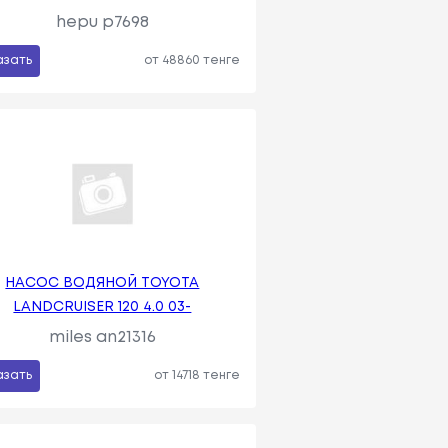
hepu p7698
азать
от 48860 тенге
НАСОС ВОДЯНОЙ TOYOTA
LANDCRUISER 120 4.0 03-
miles an21316
азать
от 14718 тенге