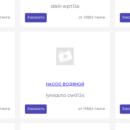
aisin wpt136
 тенге
Заказать
от 35582 тенге
Зак
НАСОС ВОДЯНОЙ
lynxauto cw0134
 тенге
Заказать
от 19886 тенге
Зак