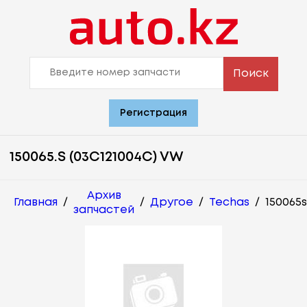
Поиск
Регистрация
150065.S (03C121004C) VW
Архив
Главная
/
/
Другое
/
Techas
/
150065s
запчастей