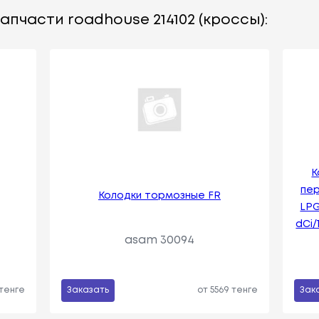
апчасти roadhouse 214102 (кроссы):
К
пер
Колодки тормозные FR
LPG/
dCi/1
asam 30094
 тенге
Заказать
от 5569 тенге
Зак