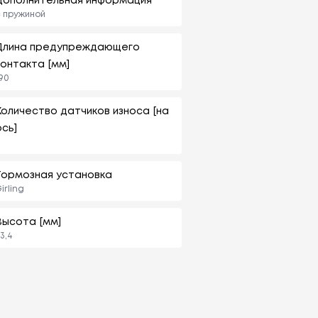
Дополнительная информация
 пружиной
Длина предупреждающего
контакта [мм]
90
Количество датчиков износа [на
ось]
Тормозная установка
irling
Высота [мм]
3,4