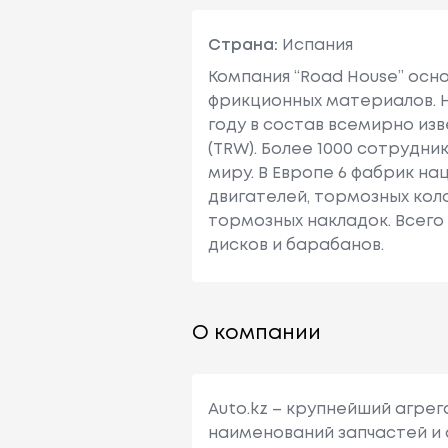
Renault
Espace I (j11_)
Страна:
Испания
Компания “Road House” осно
фрикционных материалов. Н
году в состав всемирно из
Renault
Espace I (j11_)
(TRW). Более 1000 сотрудни
миру. В Европе 6 фабрик н
двигателей, тормозных коло
тормозных накладок. Всего
дисков и барабанов.
Renault
Espace I (j11_)
О компании
Renault
Espace I (j11_)
Auto.kz – крупнейший агре
наименований запчастей и 