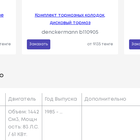
ие
Комплект тормозных колодок,
дисковый тормоз
denckermann b110905
 тенге
Заказать
от 9135 тенге
Зак
о
Двигатель
Год Выпуска
Дополнительно
Объем: 1442
1985 - ...
См3, Мощн
Ость: 83 Л.с.
/ 61 КВт.