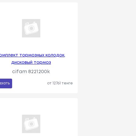
омплект тормозных колодок,
дисковый тормоз
cifam 8221200k
азать
от 12761 тенге