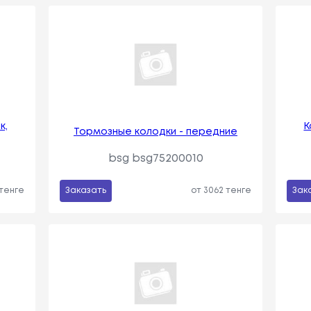
к,
К
Тормозные колодки - передние
bsg bsg75200010
 тенге
Заказать
от 3062 тенге
Зак