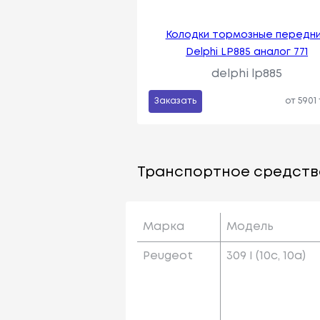
Колодки тормозные передн
Delphi LP885 аналог 771
delphi lp885
Заказать
от 5901
Транспортное средств
Марка
Модель
Peugeot
309 I (10c, 10a)