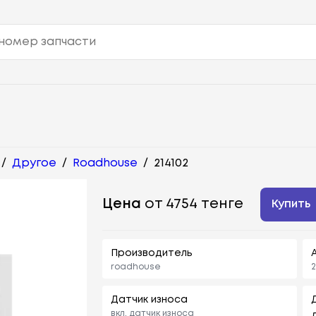
/
Другое
/
Roadhouse
/
214102
Цена
от 4754 тенге
Купить
Производитель
roadhouse
2
Датчик износа
вкл. датчик износа