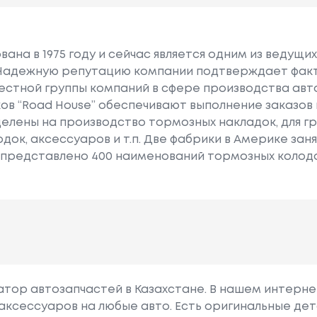
Объем: 1995
1984 - ...
См3, Мощн
Ость: 109 Л.
вана в 1975 году и сейчас является одним из ведущ
С. / 80 КВт.
адежную репутацию компании подтверждает факт то
вестной группы компаний в сфере производства ав
Объем: 2165
1986 - ...
ков “Road House” обеспечивают выполнение заказов 
См3, Мощн
ацелены на производство тормозных накладок, для 
Ость: 108 Л.
док, аксессуаров и т.п. Две фабрики в Америке за
С. / 79 КВт.
 представлено 400 наименований тормозных колодо
Объем: 2165
1988 - ...
См3, Мощн
Ость: 108 Л.
С. / 79 КВт.
Объем: 206
1984 - ...
8 См3, Мощ
гатор автозапчастей в Казахстане. В нашем интерне
Ность: 88 Л.
аксессуаров на любые авто. Есть оригинальные дет
С. / 65 КВт.