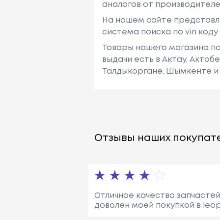
аналогов от производителе
Renault
Fuego (136_)
На нашем сайте представл
система поиска по vin код
Товары нашего магазина по
выдачи есть в Актау, Актоб
Renault
5 (122_)
Талдыкоргане, Шымкенте и 
Renault
5 (122_)
Отзывы наших покупате
Renault
25 (b29_)
Отличное качество запчастей
доволен моей покупкой в leopa