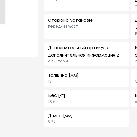
с
Сторона установки
передний мост
1
Дополнительный артикул /
дополнительная информация 2
с винтами
2
Толщина [мм]
18
G
Вес [кг]
1,06
6
Длина [мм]
99,9