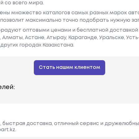
й со всего мира.
Объем: 1995
1980 - ...
ены множество каталогов самых разных марок авто
См3, Мощн
у позволит максимально точно подобрать нужную за
Ость: 110 Л.
радуют оптовыми ценами и бесплатной доставкой 
С. / 81 КВт.
е, Алматы, Астане, Атырау, Караганде, Уральске, Уст
Объем: 1289
1979 - ...
других городах Казахстана.
См3, Мощн
Ость: 45 Л.с.
/ 33 КВт.
Стать нашим клиентом
Объем: 1289
1979 - ...
лей:
См3, Мощн
Ость: 54 Л.с.
/ 40 КВт.
Объем: 206
1984 - ...
8 См3, Мощ
, быстрая доставка, отличный сервис и дружелюбны
Ность: 86 Л.
rt.kz.
С. / 63 КВт.