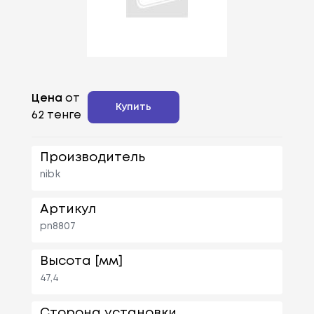
Цена
от
Купить
62 тенге
Производитель
nibk
Артикул
pn8807
Высота [мм]
47,4
Сторона установки