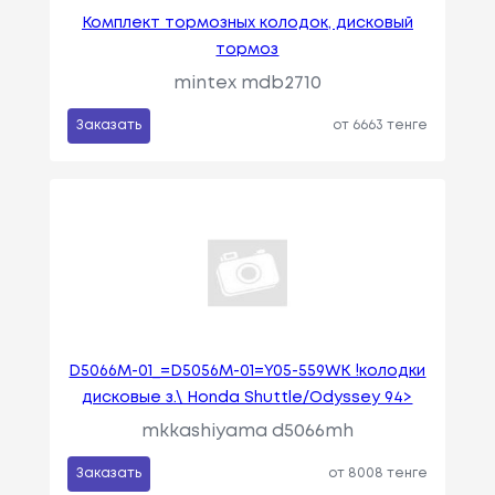
Комплект тормозных колодок, дисковый
тормоз
mintex mdb2710
Заказать
от 6663 тенге
D5066M-01_=D5056M-01=Y05-559WK !колодки
дисковые з.\ Honda Shuttle/Odyssey 94>
mkkashiyama d5066mh
Заказать
от 8008 тенге