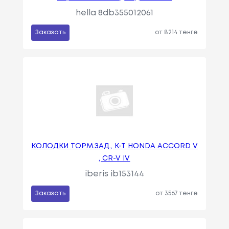
hella 8db355012061
Заказать
от 8214 тенге
КОЛОДКИ ТОРМ.ЗАД., К-Т HONDA ACCORD V
, CR-V IV
iberis ib153144
Заказать
от 3567 тенге