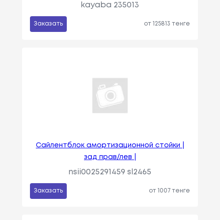
kayaba 235013
Заказать
от 125813 тенге
Сайлентблок амортизационной стойки |
зад прав/лев |
nsii0025291459 sl2465
Заказать
от 1007 тенге