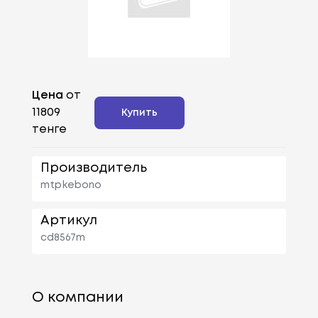
Цена
от
11809
Купить
тенге
Производитель
mtpkebono
Артикул
cd8567m
О компании