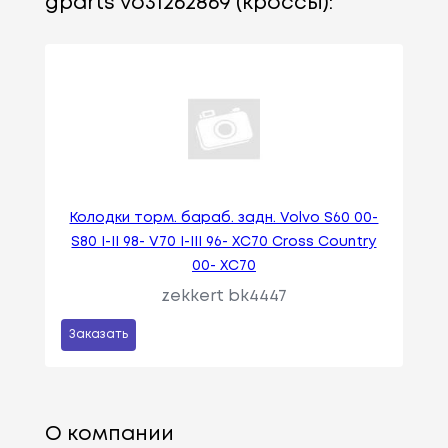
gparts vo31262869 (кроссы):
Колодки торм. бараб. задн. Volvo S60 00-
S80 I-II 98- V70 I-III 96- XC70 Cross Country
00- XC70
zekkert bk4447
Заказать
О компании