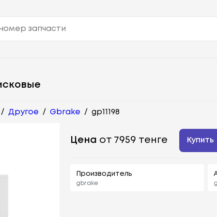
исковые
/
Другое
/
Gbrake
/
gp11198
Цена
от 7959 тенге
Купить
Производитель
gbrake
g