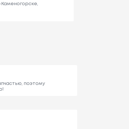
ь-Каменогорске,
апчастью, поэтому
ю!