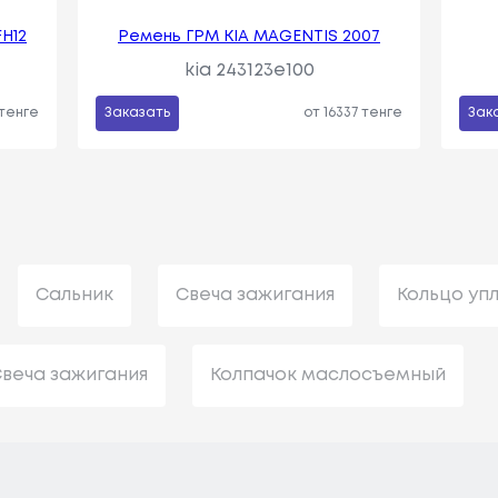
H12
Ремень ГРМ KIA MAGENTIS 2007
kia 243123e100
 тенге
Заказать
от 16337 тенге
Зак
Сальник
Свеча зажигания
Кольцо уп
веча зажигания
Колпачок маслосъемный