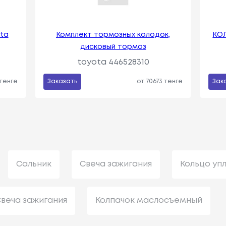
ta
Комплект тормозных колодок,
КО
дисковый тормоз
toyota 446528310
 тенге
Заказать
от 70673 тенге
Зак
Сальник
Свеча зажигания
Кольцо уп
веча зажигания
Колпачок маслосъемный