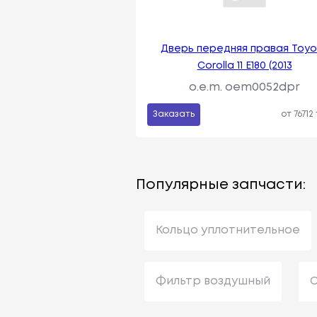
Дверь передняя правая Toyo
Corolla 11 E180 (2013
o.e.m. oem0052dpr
Заказать
от 76712
Популярные запчасти:
Кольцо уплотнительное
Фильтр воздушный
С