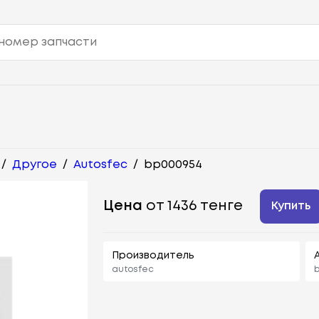
/
Другое
/
Autosfec
/
bp000954
Цена
от 1436 тенге
Купить
Производитель
autosfec