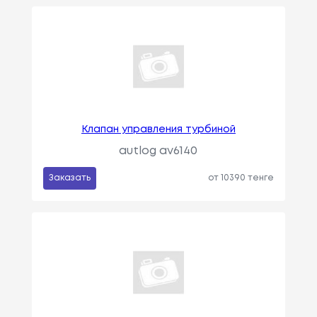
Клапан управления турбиной
autlog av6140
Заказать
от 10390 тенге