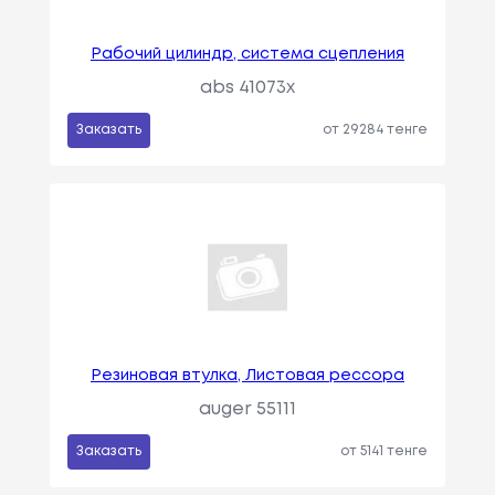
Рабочий цилиндр, система сцепления
abs 41073x
Заказать
от 29284 тенге
Peзинoвaя втyлка, Листовая рессора
auger 55111
Заказать
от 5141 тенге