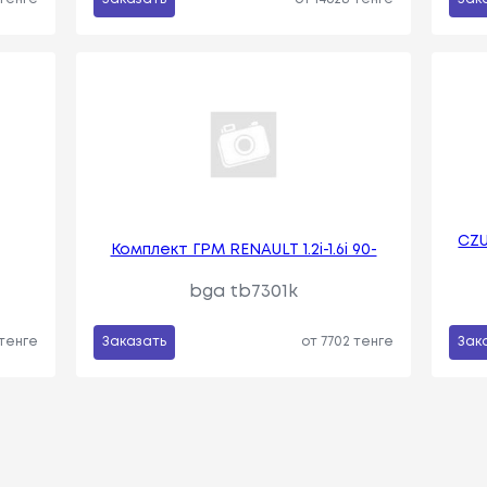
CZ
Комплект ГРМ RENAULT 1.2i-1.6i 90-
bga tb7301k
 тенге
Заказать
от 7702 тенге
Зак