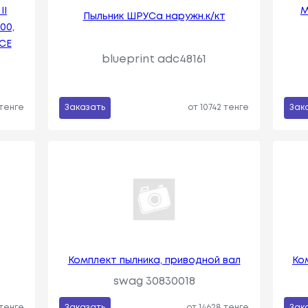
II
М
Пыльник ШРУСа наружн.к/кт
00,
ACE
blueprint adc48161
 тенге
Заказать
от 10742 тенге
Зак
Комплект пылника, приводной вал
Ко
swag 30830018
 тенге
Заказать
от 14628 тенге
Зак