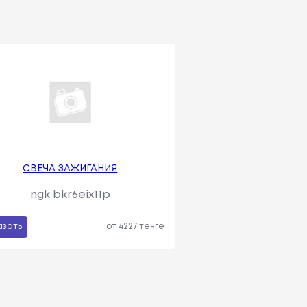
СВЕЧА ЗАЖИГАНИЯ
ngk bkr6eix11p
азать
от 4227 тенге