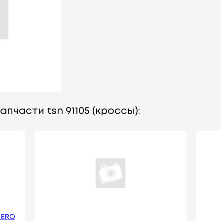
пчасти tsn 91105 (кроссы):
JERO