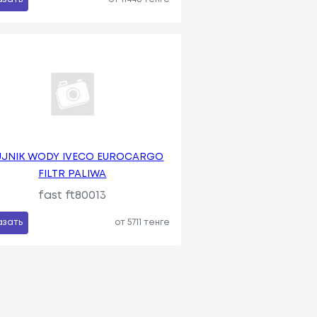
UJNIK WODY IVECO EUROCARGO
FILTR PALIWA
fast ft80013
азать
от 5711 тенге