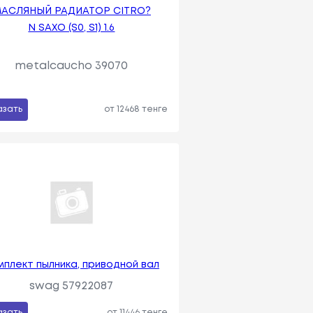
АСЛЯНЫЙ РАДИАТОР CITRO?
N SAXO (S0, S1) 1.6
metalcaucho 39070
азать
от 12468 тенге
мплект пылника, приводной вал
swag 57922087
азать
от 11446 тенге