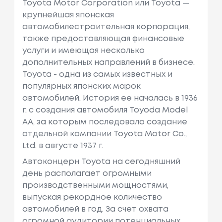
Toyota Motor Corporation или Toyota —
крупнейшая японская
Toyota
Camry
автомобилестроительная корпорация,
также предоставляющая финансовые
услуги и имеющая несколько
Toyota
Prius
дополнительных направлений в бизнесе.
Toyota - одна из самых известных и
Toyota
Land Cruiser
популярных японских марок
автомобилей. История ее началась в 1936
г. с создания автомобиля Toyoda Model
AA, за которым последовало создание
отдельной компании Toyota Motor Co.,
Ltd. в августе 1937 г.
Автоконцерн Toyota на сегодняшний
день располагает огромными
производственными мощностями,
выпуская рекордное количество
автомобилей в год. За счет охвата
огромной аудитории потенциальных