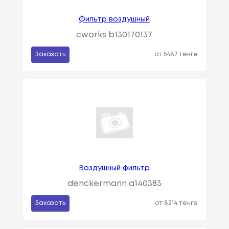
Фильтр воздушный
cworks b130170137
Заказать
от 5487 тенге
Воздушный фильтр
denckermann a140383
Заказать
от 8214 тенге