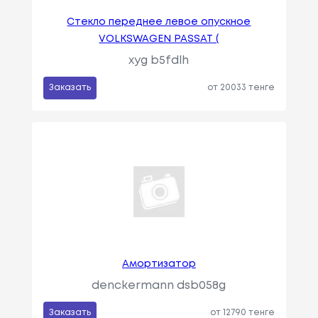
Стекло переднее левое опускное
VOLKSWAGEN PASSAT (
xyg b5fdlh
Заказать
от 20033 тенге
Амортизатор
denckermann dsb058g
Заказать
от 12790 тенге