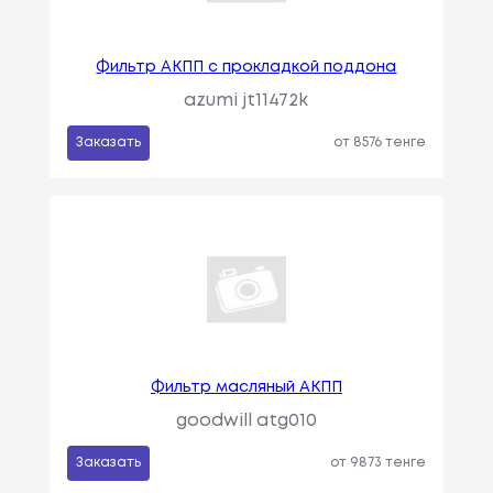
Фильтр АКПП с прокладкой поддона
azumi jt11472k
Заказать
от 8576 тенге
Фильтр масляный АКПП
goodwill atg010
Заказать
от 9873 тенге