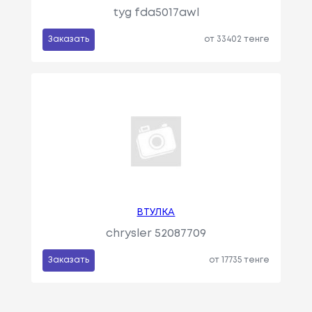
tyg fda5017awl
Заказать
от 33402 тенге
ВТУЛКА
chrysler 52087709
Заказать
от 17735 тенге