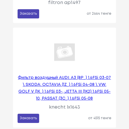
filtron ap1497
Заказать
от 2664 тенге
Фильтр воздушный AUDI: A3 (8P_) 1.6FSi 03-07
\ SKODA: OCTAVIA (1Z_) 1.6FSi 04-08 \ VW:
GOLF V (1K_) 1.6FSi 03-, JETTA III (1K2) 1.6FSi 05-
10, PASSAT (3C_) 1.6FSi 05-08
knecht lx1643
Заказать
от 4515 тенге