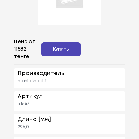
Цена
от
11582
Купить
тенге
Производитель
mahleknecht
Артикул
lx1643
Длина [мм]
296,0