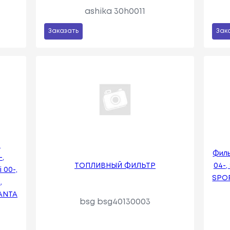
ashika 30h0011
Заказать
Зак
:
Фил
-,
ТОПЛИВНЫЙ ФИЛЬТР
04-, 
 00-,
SPOR
,
SANTA
bsg bsg40130003