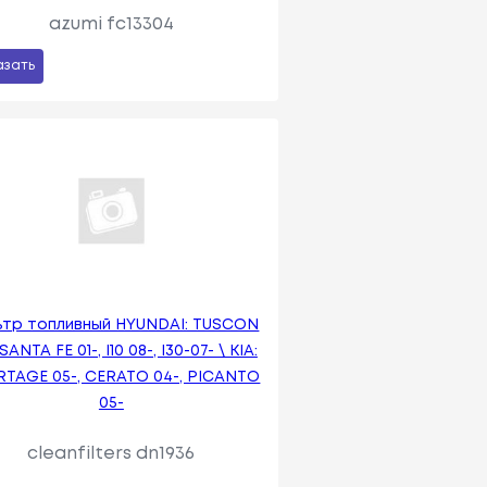
azumi fc13304
азать
ьтр топливный HYUNDAI: TUSCON
SANTA FE 01-, I10 08-, I30-07- \ KIA:
TAGE 05-, CERATO 04-, PICANTO
05-
cleanfilters dn1936