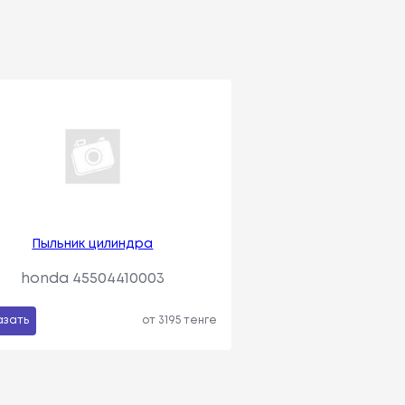
Пыльник цилиндра
honda 45504410003
азать
от 3195 тенге