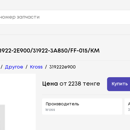
22-2E900/31922-3A850/FF-015/KM
/
Другое
/
Kross
/
319222e900
Цена
от 2238 тенге
Купить
Производитель
kross
3