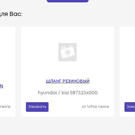
ля Вас:
ШЛАНГ РЕЗИНОВЫЙ
AN
hyundai / kia 587323x000
 тенге
Заказать
от 14946 тенге
Зак