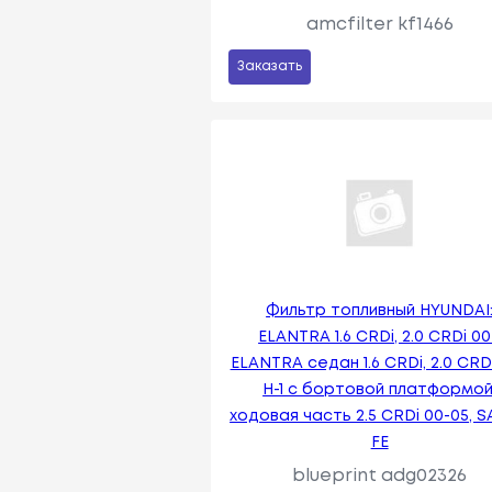
amcfilter kf1466
Заказать
Фильтр топливный HYUNDAI
ELANTRA 1.6 CRDi, 2.0 CRDi 00
ELANTRA седан 1.6 CRDi, 2.0 CRDi
H-1 c бортовой платформой
ходовая часть 2.5 CRDi 00-05, 
FE
blueprint adg02326