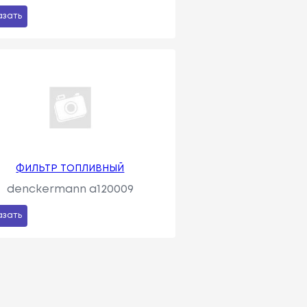
азать
ФИЛЬТР ТОПЛИВНЫЙ
denckermann a120009
азать