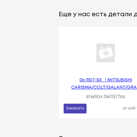
Еще у нас есть детали д
06-11517-SX_ ! MITSUBISHI
CARISMA/COLT/GALANT/GR
stellox 0611517sx
Заказать
от 6451