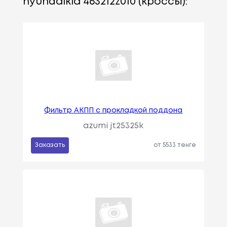
hyundaikia 463212z010 (кроссы):
Фильтр АКПП с прокладкой поддона
azumi jt25325k
Заказать
от 5533 тенге