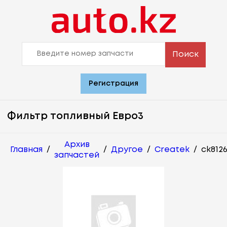
Поиск
Регистрация
Фильтр топливный Евро3
Архив
Главная
/
/
Другое
/
Createk
/
ck812
запчастей