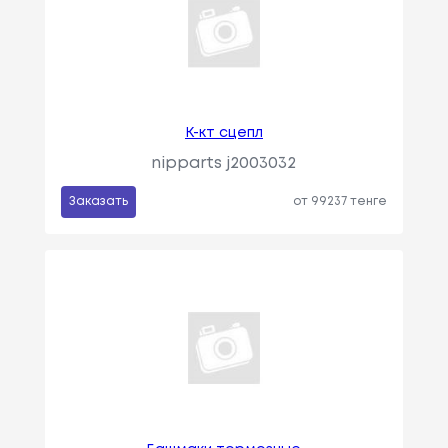
К-кт сцепл
nipparts j2003032
Заказать
от 99237 тенге