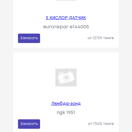
E КИСЛОР ДАТЧИК
eurorepar e144005
Заказать
от 12739 тенге
Лямбда-зонд
ngk 1951
Заказать
от 17420 тенге