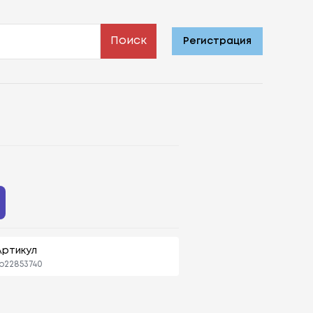
Поиск
Регистрация
Артикул
p22853740