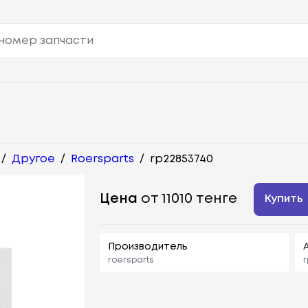
/
Другое
/
Roersparts
/
rp22853740
Цена
от 11010 тенге
Купить
Производитель
roersparts
r