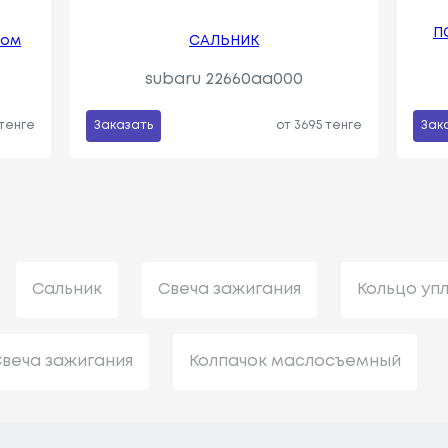
П
ком
САЛЬНИК
subaru 22660aa000
 тенге
Заказать
от 3695 тенге
Зак
Сальник
Свеча зажигания
Кольцо уп
веча зажигания
Колпачок маслосъемный