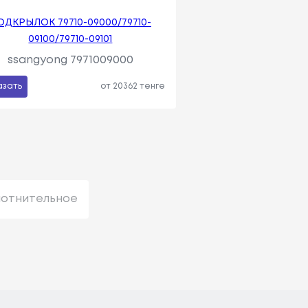
ОДКРЫЛОК 79710-09000/79710-
09100/79710-09101
ssangyong 7971009000
азать
от 20362 тенге
лотнительное