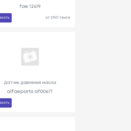
fae 12419
азать
от 2901 тенге
Датчик давления масла
alfaeparts af00671
азать