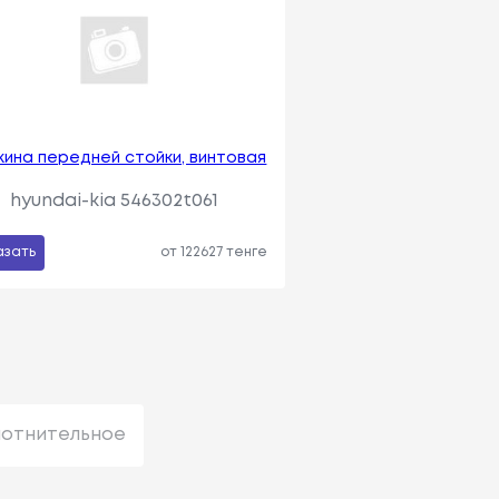
ина передней стойки, винтовая
hyundai-kia 546302t061
азать
от 122627 тенге
лотнительное