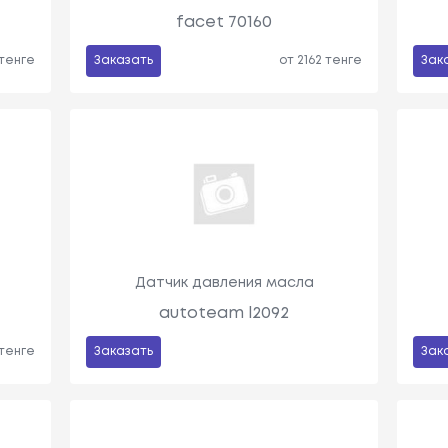
facet 70160
 тенге
Заказать
от 2162 тенге
Зак
Датчик давления масла
autoteam l2092
 тенге
Заказать
Зак