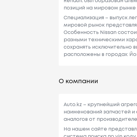
Renault был образован алья
позиций на мировом рынке
Специализация – выпуск ле
мировой рынок представляю
Особенность Nissan состои
разными техническими хара
сохранять исключительно в
расположены в городах: Йо
О компании
Auto.kz – крупнейший агре
наименований запчастей и 
аналогов от производителе
На нашем сайте представл
система поиска по vin код