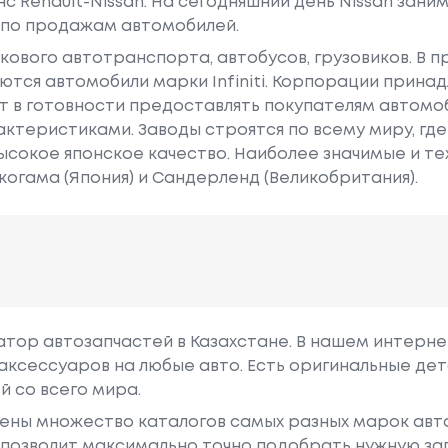
нс Renault-Nissan. На сегодняшний день Nissan зан
 по продажам автомобилей.
гкового автотранспорта, автобусов, грузовиков. В 
тся автомобили марки Infiniti. Корпорации принад
т в готовности предоставлять покупателям автомоб
ктеристиками. Заводы строятся по всему миру, гд
ысокое японское качество. Наиболее значимые и т
когама (Япония) и Сандерленд (Великобритания).
гатор автозапчастей в Казахстане. В нашем интерне
аксессуаров на любые авто. Есть оригинальные дет
й со всего мира.
ены множество каталогов самых разных марок авто
у позволит максимально точно подобрать нужную за