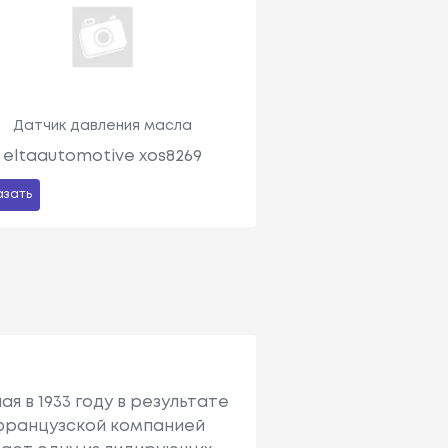
Датчик давления масла
eltaautomotive xos8269
азать
я в 1933 году в результате
с французcкой компанией