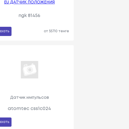
EU ДАТЧИК ПОЛОЖЕНИЯ
ngk 81456
азать
от 55710 тенге
Датчик импульсов
atomtec css1c024
азать