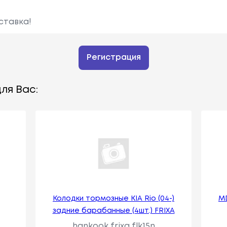
ставка!
Регистрация
ля Вас:
Колодки тормозные KIA Rio (04-)
M
задние барабанные (4шт.) FRIXA
hankook frixa flk15n