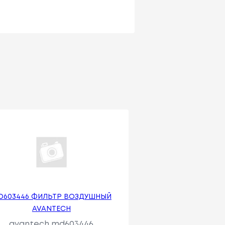
D603446 ФИЛЬТР ВОЗДУШНЫЙ
AVANTECH
avantech md603446