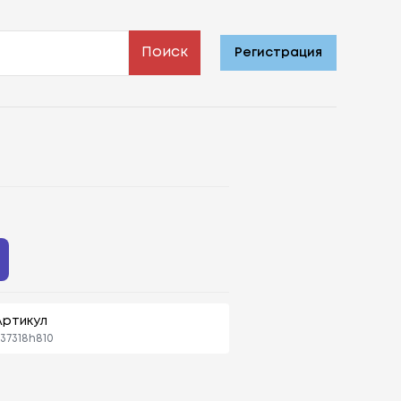
Поиск
Регистрация
Артикул
37318h810