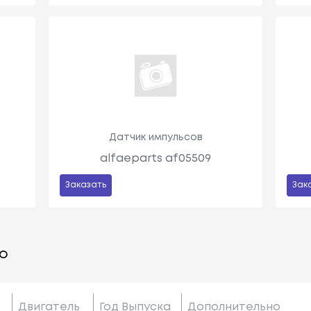
Датчик импульсов
alfaeparts af05509
Заказать
Зак
о
Двигатель
Год Выпуска
Дополнительно