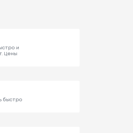
ыстро и
т. Цены
нь быстро