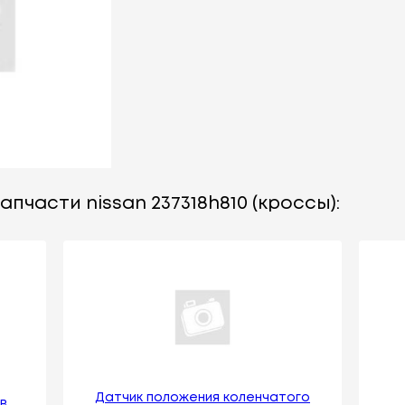
пчасти nissan 237318h810 (кроссы):
Датчик положения коленчатого
B.