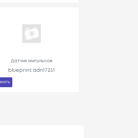
Датчик импульсов
blueprint adn17231
азать