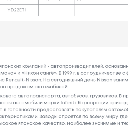
YD22ETI
 японских компаний - автопроизводителей, основанна
моно» и «Нихон сангё». В 1999 г. в сотрудничестве 
нс Renault-Nissan. На сегодняшний день Nissan зан
 по продажам автомобилей.
гкового автотранспорта, автобусов, грузовиков. В 
тся автомобили марки Infiniti. Корпорации принад
т в готовности предоставлять покупателям автомоб
ктеристиками. Заводы строятся по всему миру, гд
ысокое японское качество. Наиболее значимые и т