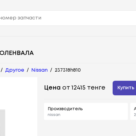
КОЛЕНВАЛА
/
Другое
/
Nissan
/
237318h810
Цена
от 12415 тенге
Купить
Производитель
nissan
2