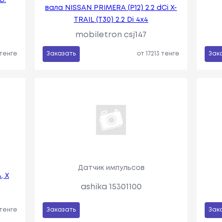
вала NISSAN PRIMERA (P12) 2.2 dCi X-
TRAIL (T30) 2.2 Di 4x4
mobiletron csj147
 тенге
Заказать
от 17213 тенге
Зак
Датчик импульсов
, X
ashika 15301100
 тенге
Заказать
Зак