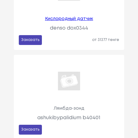
Кислородный датчик
denso dox0344
Заказать
от 31377 тенге
Лямбда-зонд
ashukibypalidium b40401
Заказать