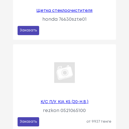
Щетка стеклоочистителя
honda 76630szte01
Заказать
К/С П/У. KIA K5 (20-Н.В.)
rezkon 0521065100
Заказать
от 9937 тенге