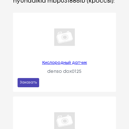
hyundaikia mbp0318861b (кроссы):
Кислородный датчик
denso dox0125
Заказать