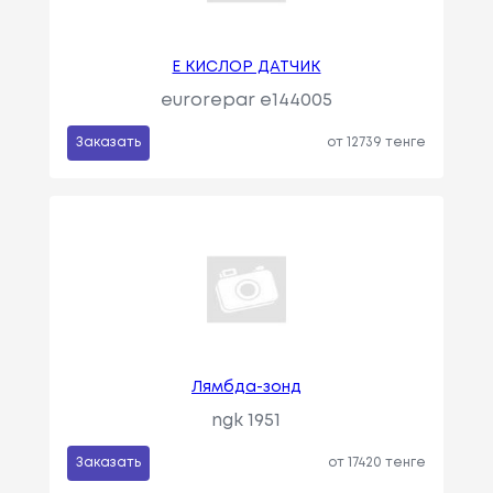
E КИСЛОР ДАТЧИК
eurorepar e144005
Заказать
от 12739 тенге
Лямбда-зонд
ngk 1951
Заказать
от 17420 тенге