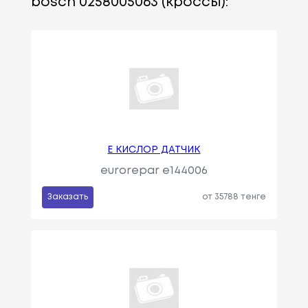
bosch 0258005063 (кроссы):
E КИСЛОР ДАТЧИК
eurorepar e144006
Заказать
от 35788 тенге